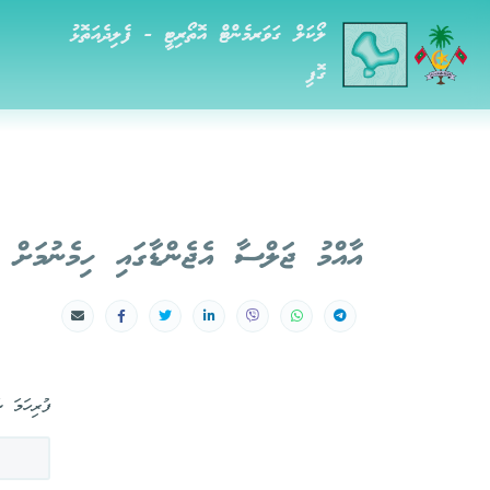
ލޯކަލް ގަވަރމެންޓް އޮތޯރިޓީ - ފެލިދެއަތޮޅު
ގޮފި
އާއްމު ޖަލްސާ އެޖެންޑާގައި ހިމެނުމަށް އ
ފުރިހަމަ ނ