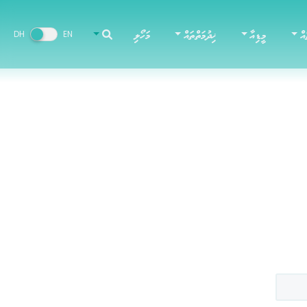
އް
މީޑިއާ
ޚިދުމަތްތައް
މަހޯލި
DH
EN