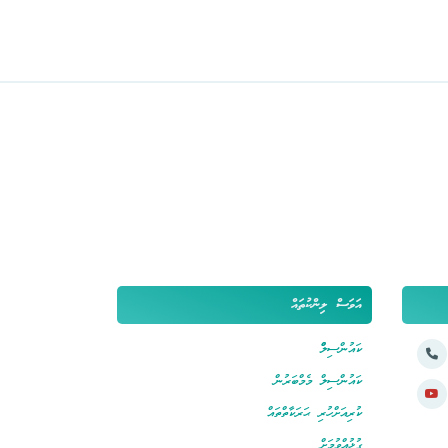
އަވަސް ލިންކުތައް
ކައުންސިލްް
ކައުންސިލް މެމްބަރުން
ކުރިއަށްހުރި ޙަރަކާތްތައް
ގުޅުއްވުމަށް