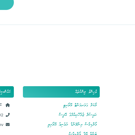
މުހިންމު ލިންކުތައް
ކައުންސިލ
ލޯކަލް ގަވަރމަންޓް އޮތޯރިޓީ
ނޫ
ރައީސުލް ޖުމްހޫރިއްޔާގެ އޮފީސް
02
މޯލްޑިވްސް އިންލޭންޑް ރެވެނިއު އޮތޯރިތީ
mv
ބެންކް އޮފް މޯލްޑިވްސް