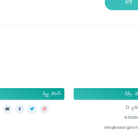
ފޮނުވާ
ްގެ އިދާރާ
ސޯޝަލް މީޑިއާ
ރާނީ މަގު
67005
info@vaav.gov.