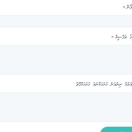
ޯންް
*
ގެ ތަފްޞީލް
*
ުމެއް ނިންމަން ހުށަހަޅާނަމަ ހުށަހަޅާގޮތް