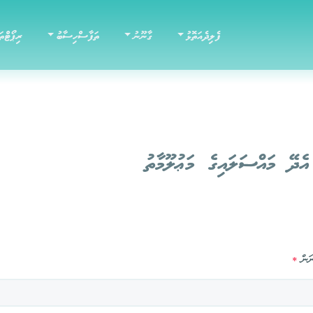
ފެލިދެއަތޮޅު
ގާނޫނު
ތަފާސްހިސާބު
ރިޕޯޓްތަ
ެދޭ މައްސަލައިގެ މަޢުލޫމާތު
ަން
*